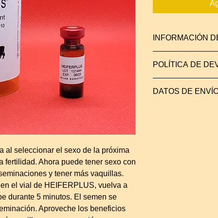
Ag
INFORMACIÓN D
Todo lo necesario pa
POLÍTICA DE D
de toro congelado es
El paquete contiene 
¡Garantía de devoluc
pajuelas de 0,5 ml d
DATOS DE ENVÍ
en el sexado post-d
Selecciona para el
Los últimos desarrol
a nuestros productos
vida útil más larga.
temperatura ambiente
al seleccionar el sexo de la próxima
Tenga en cuenta: Es 
refrigeración para m
 fertilidad. Ahora puede tener sexo con
útil. Consulte las c
inseminaciones y tener más vaquillas.
etiqueta del producto
en el vial de HEIFERPLUS, vuelva a
Envíos a través de 
cube durante 5 minutos. El semen se
dentro de las 48-72 
nseminación. Aproveche los beneficios