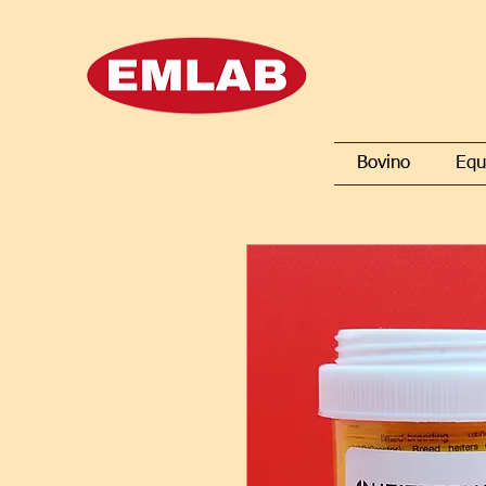
Bovino
Equ