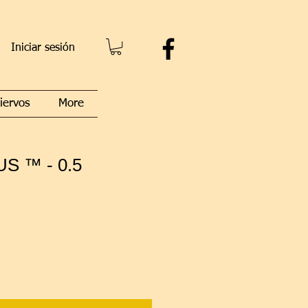
Iniciar sesión
iervos
More
S ™ - 0.5