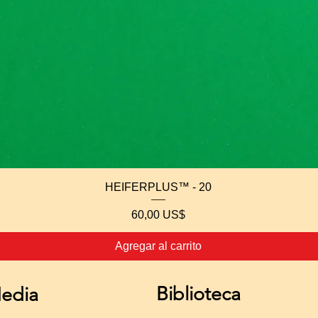
Vista rápida
HEIFERPLUS™ - 20
Precio
60,00 US$
Agregar al carrito
Biblioteca
edia