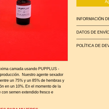
Ag
INFORMACIÓN D
PUPPLUS - FEMALE co
DATOS DE ENVÍ
sexar un volumen tot
Selecciona para el
Los últimos desarrol
Si tiene un programa 
POLÍTICA DE D
a nuestros productos
y está interesado en
vida útil más larga.
para obtener más in
¡Garantía de devoluc
temperatura ambiente
un correo electróni
Tenga en cuenta: Es 
refrigeración para m
róxima camada usando PUPPLUS -
útil. Consulte las c
producción.
Nuestro agente sexador
etiqueta del producto
 entre un 75% y un 85% de hembras y
Envíos a través de 
ón en un 10%. En el momento de la
dentro de las 48-72 
e con semen extendido fresco e