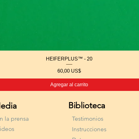
Vista rápida
HEIFERPLUS™ - 20
Precio
60,00 US$
Agregar al carrito
Biblioteca
edia
n la prensa
Testimonios
ideos
Instrucciones