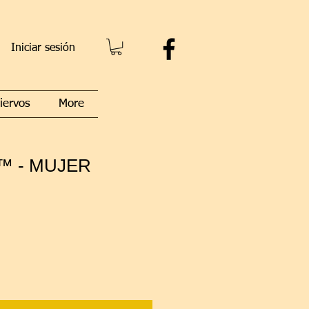
Iniciar sesión
iervos
More
™ - MUJER