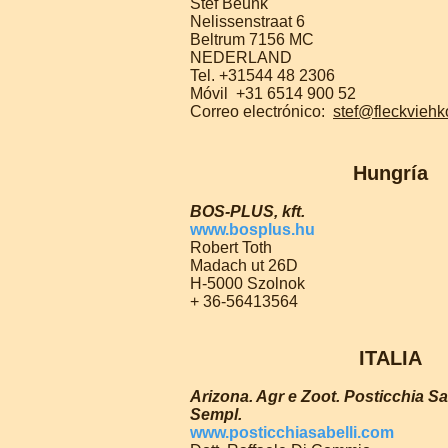
Stef Beunk
Nelissenstraat 6
Beltrum 7156 MC
NEDERLAND
Tel. +31544 48 2306
Móvil
+31 6514 900 52
Correo electrónico:
stef@fleckviehk
Hungría
BOS-PLUS, kft.
www.bosplus.hu
Robert Toth
Madach ut 26D
H-5000 Szolnok
+ 36-56413564
ITALIA
Arizona. Agr e Zoot. Posticchia Sab
Sempl.
www.posticchiasabelli.com