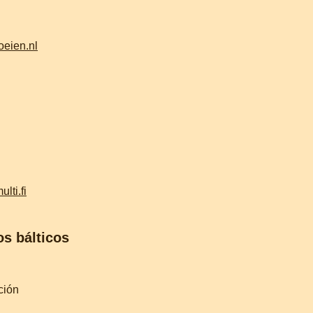
oeien.nl
lti.fi
os bálticos
ción