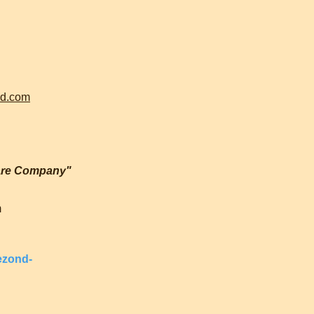
ud.com
are Company"
m
ezond-