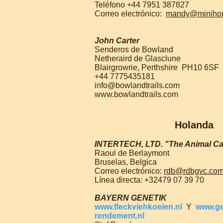
Teléfono +44 7951 387827
Correo electrónico:
mandy@minihor
John Carter
Senderos de Bowland
Netheraird de Glasclune
Blairgrowrie, Perthshire
PH10 6SF
+44 7775435181
info@bowlandtrails.com
www.bowlandtrails.com
Holanda
INTERTECH, LTD.
"The Animal C
Raoul de Berlaymont
Bruselas, Belgica
Correo electrónico:
rdb@rdbgvc.co
Línea directa: +32479 07 39 70
BAYERN GENETIK
www.fleckviehkoeien.nl
Y
www.g
rendement.nl