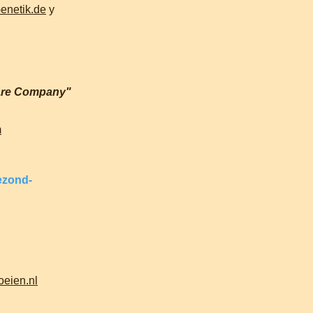
enetik.de
y
are Company"
m
ezond-
oeien.nl