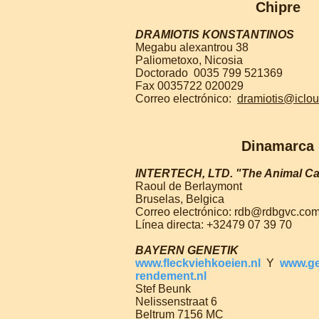
Chipre
DRAMIOTIS KONSTANTINOS
Megabu alexantrou 38
Paliometoxo, Nicosia
Doctorado
0035 799 521369
Fax 0035722 020029
Correo electrónico:
dramiotis@iclo
Dinamarca
INTERTECH, LTD.
"The Animal C
Raoul de Berlaymont
Bruselas, Belgica
Correo electrónico: rdb@rdbgvc.co
Línea directa: +32479 07 39 70
BAYERN GENETIK
www.fleckviehkoeien.nl
Y
www.g
rendement.nl
Stef Beunk
Nelissenstraat 6
Beltrum 7156 MC