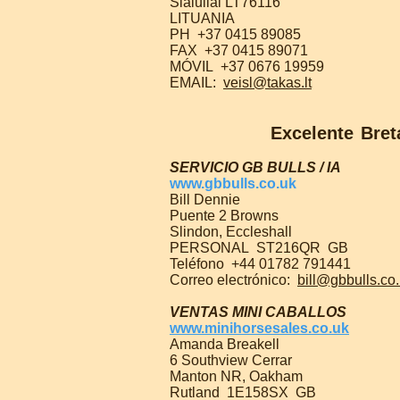
Sialuliai LT76116
LITUANIA
PH
+37 0415 89085
FAX
+37 0415 89071
MÓVIL
+37 0676 19959
EMAIL:
veisl@takas.lt
Excelente
Bret
SERVICIO GB BULLS / IA
www.gbbulls.co.uk
Bill Dennie
Puente 2 Browns
Slindon, Eccleshall
PERSONAL
ST216QR
GB
Teléfono
+44 01782 791441
Correo electrónico:
bill@gbbulls.co
VENTAS MINI CABALLOS
www.minihorsesales.co.uk
Amanda Breakell
6 Southview Cerrar
Manton NR, Oakham
Rutland
1E158SX
GB