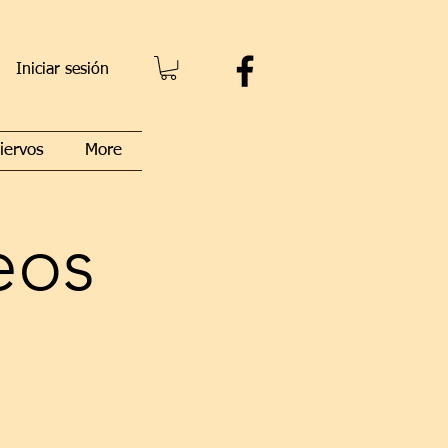
Iniciar sesión
iervos
More
eos