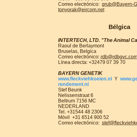
Correo electrónico:
grub@Bayern-G
tonyorak@eircom.net
Bélgica
INTERTECH, LTD.
"The Animal C
Raoul de Berlaymont
Bruselas, Belgica
Correo electrónico:
rdb@rdbgvc.co
Línea directa: +32479 07 39 70
BAYERN GENETIK
www.fleckviehkoeien.nl
Y
www.g
rendement.nl
Stef Beunk
Nelissenstraat 6
Beltrum 7156 MC
NEDERLAND
Tel. +31544 48 2306
Móvil
+31 6514 900 52
Correo electrónico:
stef@fleckviehk