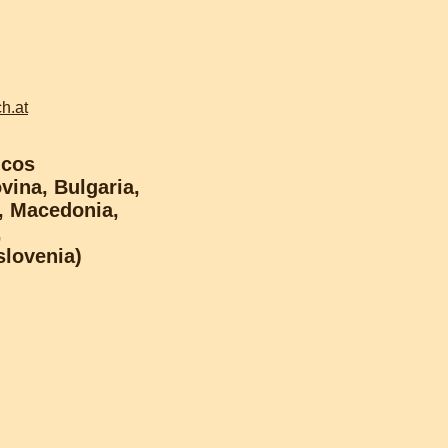
h.at
icos
vina, Bulgaria,
, Macedonia,
,
slovenia)