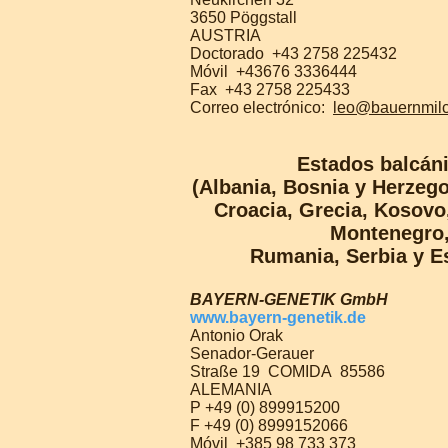
3650 Pöggstall
AUSTRIA
Doctorado
+43 2758 225432
Móvil
+43676 3336444
Fax
+43 2758 225433
Correo electrónico:
leo@bauernmilc
Estados balcán
(Albania, Bosnia y Herzego
Croacia, Grecia, Kosovo
Montenegro
Rumania, Serbia y E
BAYERN-GENETIK GmbH
www.bayern-genetik.de
Antonio Orak
Senador-Gerauer
Straße 19
COMIDA
85586
ALEMANIA
P +49 (0) 899915200
F +49 (0) 8999152066
Móvil
+385 98 733 373