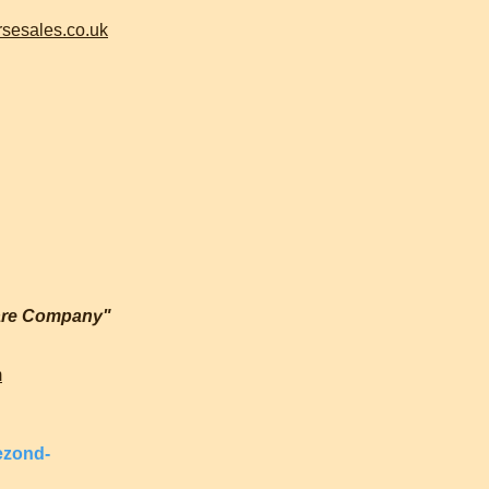
sesales.co.uk
are Company"
m
ezond-