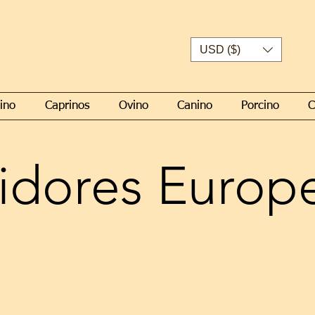
USD ($)
ino
Caprinos
Ovino
Canino
Porcino
C
uidores Europ