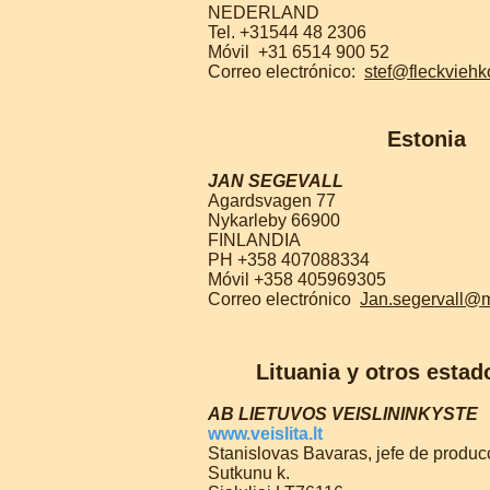
NEDERLAND
Tel. +31544 48 2306
Móvil
+31 6514 900 52
Correo electrónico:
stef@fleckviehk
Estonia
JAN SEGEVALL
Agardsvagen 77
Nykarleby 66900
FINLANDIA
PH +358 407088334
Móvil +358 405969305
Correo electrónico
Jan.segervall@mu
Lituania y otros estad
AB LIETUVOS VEISLININKYSTE
www.veislita.lt
Stanislovas Bavaras, jefe de produc
Sutkunu k.